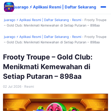
juarago ⚡ Aplikasi Resmi | Daftar Sekarang
juarago ⚡ Aplikasi Resmi | Daftar Sekarang
›
Resmi
›
Frooty Troupe
– Gold Club: Menikmati Kemewahan di Setiap Putaran – 898aa
juarago ⚡ Aplikasi Resmi | Daftar Sekarang
›
Resmi
›
Frooty Troupe
– Gold Club: Menikmati Kemewahan di Setiap Putaran – 898aa
Frooty Troupe – Gold Club:
Menikmati Kemewahan di
Setiap Putaran – 898aa
02 Jul 2026
· Resmi