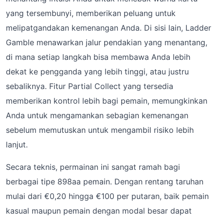
yang tersembunyi, memberikan peluang untuk
melipatgandakan kemenangan Anda. Di sisi lain, Ladder
Gamble menawarkan jalur pendakian yang menantang,
di mana setiap langkah bisa membawa Anda lebih
dekat ke pengganda yang lebih tinggi, atau justru
sebaliknya. Fitur Partial Collect yang tersedia
memberikan kontrol lebih bagi pemain, memungkinkan
Anda untuk mengamankan sebagian kemenangan
sebelum memutuskan untuk mengambil risiko lebih
lanjut.
Secara teknis, permainan ini sangat ramah bagi
berbagai tipe 898aa pemain. Dengan rentang taruhan
mulai dari €0,20 hingga €100 per putaran, baik pemain
kasual maupun pemain dengan modal besar dapat