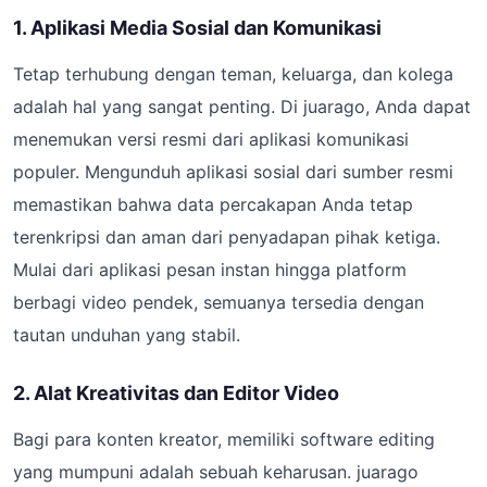
1. Aplikasi Media Sosial dan Komunikasi
Tetap terhubung dengan teman, keluarga, dan kolega
adalah hal yang sangat penting. Di juarago, Anda dapat
menemukan versi resmi dari aplikasi komunikasi
populer. Mengunduh aplikasi sosial dari sumber resmi
memastikan bahwa data percakapan Anda tetap
terenkripsi dan aman dari penyadapan pihak ketiga.
Mulai dari aplikasi pesan instan hingga platform
berbagi video pendek, semuanya tersedia dengan
tautan unduhan yang stabil.
2. Alat Kreativitas dan Editor Video
Bagi para konten kreator, memiliki software editing
yang mumpuni adalah sebuah keharusan. juarago