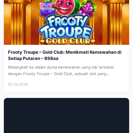
Frooty Troupe – Gold Club: Menikmati Kemewahan di
Setiap Putaran – 898aa
Melangkah ke dalam dunia kemewahan yang tak terbatas
dengan Frooty Troupe – Gold Club, sebuah slot yang
membawa pemain langsung...
02 Jul 2026