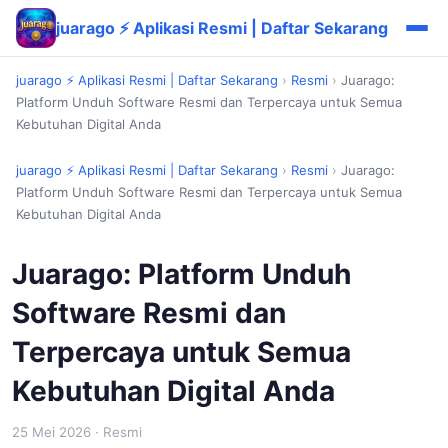
juarago ⚡ Aplikasi Resmi | Daftar Sekarang
juarago ⚡ Aplikasi Resmi | Daftar Sekarang
›
Resmi
›
Juarago:
Platform Unduh Software Resmi dan Terpercaya untuk Semua
Kebutuhan Digital Anda
juarago ⚡ Aplikasi Resmi | Daftar Sekarang
›
Resmi
›
Juarago:
Platform Unduh Software Resmi dan Terpercaya untuk Semua
Kebutuhan Digital Anda
Juarago: Platform Unduh
Software Resmi dan
Terpercaya untuk Semua
Kebutuhan Digital Anda
25 Mei 2026
· Resmi