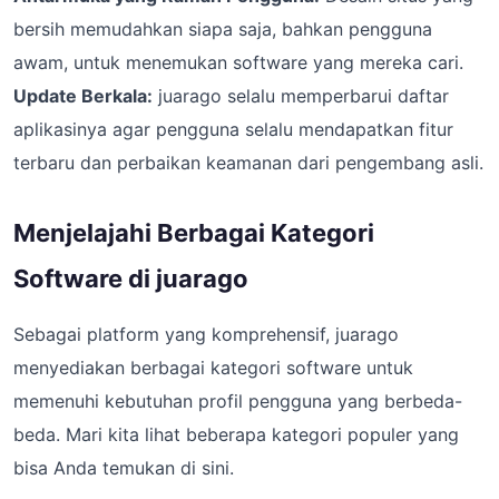
bersih memudahkan siapa saja, bahkan pengguna
awam, untuk menemukan software yang mereka cari.
Update Berkala:
juarago selalu memperbarui daftar
aplikasinya agar pengguna selalu mendapatkan fitur
terbaru dan perbaikan keamanan dari pengembang asli.
Menjelajahi Berbagai Kategori
Software di juarago
Sebagai platform yang komprehensif, juarago
menyediakan berbagai kategori software untuk
memenuhi kebutuhan profil pengguna yang berbeda-
beda. Mari kita lihat beberapa kategori populer yang
bisa Anda temukan di sini.