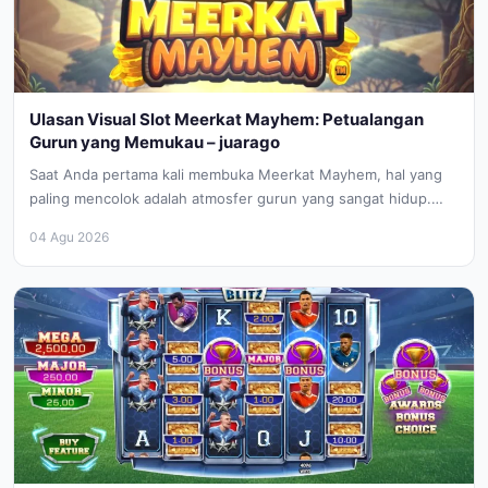
Ulasan Visual Slot Meerkat Mayhem: Petualangan
Gurun yang Memukau – juarago
Saat Anda pertama kali membuka Meerkat Mayhem, hal yang
paling mencolok adalah atmosfer gurun yang sangat hidup.
Blueprint Gaming berhasil...
04 Agu 2026