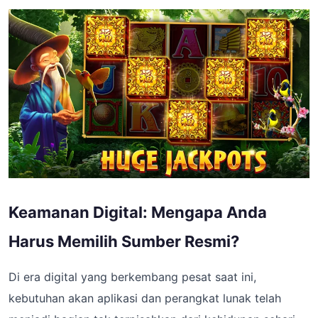
Keamanan Digital: Mengapa Anda
Harus Memilih Sumber Resmi?
Di era digital yang berkembang pesat saat ini,
kebutuhan akan aplikasi dan perangkat lunak telah