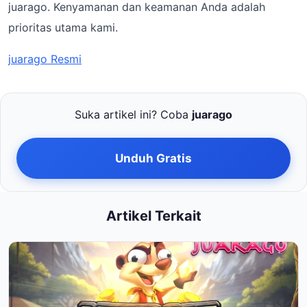
juarago. Kenyamanan dan keamanan Anda adalah
prioritas utama kami.
juarago Resmi
Suka artikel ini? Coba
juarago
Unduh Gratis
Artikel Terkait