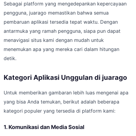
Sebagai platform yang mengedepankan kepercayaan
pengguna, juarago memastikan bahwa semua
pembaruan aplikasi tersedia tepat waktu. Dengan
antarmuka yang ramah pengguna, siapa pun dapat
menavigasi situs kami dengan mudah untuk
menemukan apa yang mereka cari dalam hitungan
detik.
Kategori Aplikasi Unggulan di juarago
Untuk memberikan gambaran lebih luas mengenai apa
yang bisa Anda temukan, berikut adalah beberapa
kategori populer yang tersedia di platform kami:
1. Komunikasi dan Media Sosial