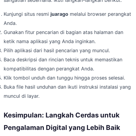
sangatlah sederhana. Ikuti langkah-langkah berikut:
Kunjungi situs resmi
juarago
melalui browser perangkat
Anda.
Gunakan fitur pencarian di bagian atas halaman dan
ketik nama aplikasi yang Anda inginkan.
Pilih aplikasi dari hasil pencarian yang muncul.
Baca deskripsi dan rincian teknis untuk memastikan
kompatibilitas dengan perangkat Anda.
Klik tombol unduh dan tunggu hingga proses selesai.
Buka file hasil unduhan dan ikuti instruksi instalasi yang
muncul di layar.
Kesimpulan: Langkah Cerdas untuk
Pengalaman Digital yang Lebih Baik