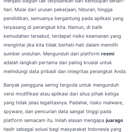
menjadi bagian tak terpisahkan dari kehidupan sehari-
hari. Mulai dari urusan pekerjaan, hiburan, hingga
pendidikan, semuanya bergantung pada aplikasi yang
terpasang di perangkat kita. Namun, di balik
kemudahan tersebut, terdapat risiko keamanan yang
mengintai jika kita tidak berhati-hati dalam memilih
sumber unduhan. Mengunduh dari platform
resmi
adalah langkah pertama dan paling krusial untuk
melindungi data pribadi dan integritas perangkat Anda.
Banyak pengguna sering tergoda untuk mengunduh
versi modifikasi atau aplikasi dari situs pihak ketiga
yang tidak jelas legalitasnya. Padahal, risiko malware,
spyware, dan pencurian data sangat tinggi pada
platform semacam itu. Inilah alasan mengapa
juarago
hadir sebagai solusi bagi masyarakat Indonesia yang