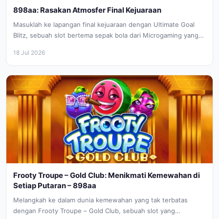
898aa: Rasakan Atmosfer Final Kejuaraan
Masuklah ke lapangan final kejuaraan dengan Ultimate Goal
Blitz, sebuah slot bertema sepak bola dari Microgaming yang
menangkap energi pertandingan...
18 Jul 2026
Frooty Troupe – Gold Club: Menikmati Kemewahan di
Setiap Putaran – 898aa
Melangkah ke dalam dunia kemewahan yang tak terbatas
dengan Frooty Troupe – Gold Club, sebuah slot yang