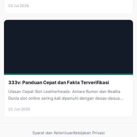
membawa pemain langsung...
02 Jul 2026
333v: Panduan Cepat dan Fakta Terverifikasi
Ulasan Cepat Slot Leatherheads: Antara Rumor dan Realita
Dunia slot online sering kali dipenuhi dengan desas-desus
tentang rilis 333v baru...
23 Jun 2026
Syarat dan Ketentuan
Kebijakan Privasi