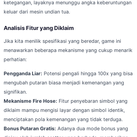
ketegangan, layaknya menunggu angka keberuntungan
keluar dari mesin undian tua.
Analisis Fitur yang Diklaim
Jika kita menilik spesifikasi yang beredar, game ini
menawarkan beberapa mekanisme yang cukup menarik
perhatian:
Pengganda Liar:
Potensi pengali hingga 100x yang bisa
mengubah putaran biasa menjadi kemenangan yang
signifikan.
Mekanisme Fire Hose:
Fitur penyebaran simbol yang
diklaim mampu mengisi layar dengan simbol identik,
menciptakan pola kemenangan yang tidak terduga.
Bonus Putaran Gratis:
Adanya dua mode bonus yang