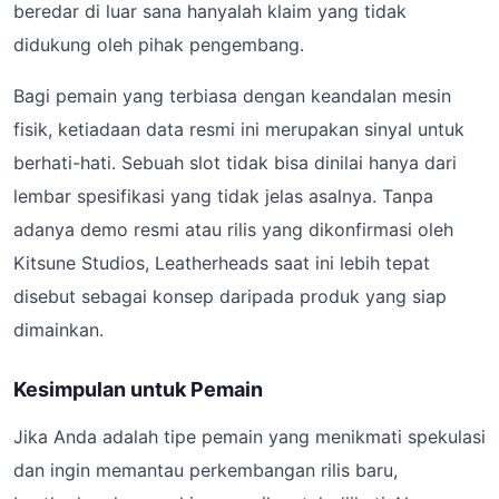
beredar di luar sana hanyalah klaim yang tidak
didukung oleh pihak pengembang.
Bagi pemain yang terbiasa dengan keandalan mesin
fisik, ketiadaan data resmi ini merupakan sinyal untuk
berhati-hati. Sebuah slot tidak bisa dinilai hanya dari
lembar spesifikasi yang tidak jelas asalnya. Tanpa
adanya demo resmi atau rilis yang dikonfirmasi oleh
Kitsune Studios, Leatherheads saat ini lebih tepat
disebut sebagai konsep daripada produk yang siap
dimainkan.
Kesimpulan untuk Pemain
Jika Anda adalah tipe pemain yang menikmati spekulasi
dan ingin memantau perkembangan rilis baru,